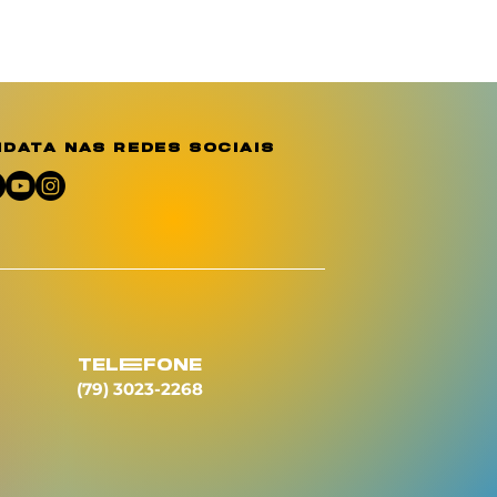
data nas redes sociais
telEfone
(79) 3023-2268