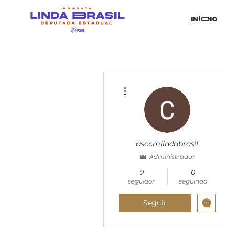
iníCio
Mais ações
ascomlindabrasil
Administrador
0
0
seguidor
seguindo
Seguir